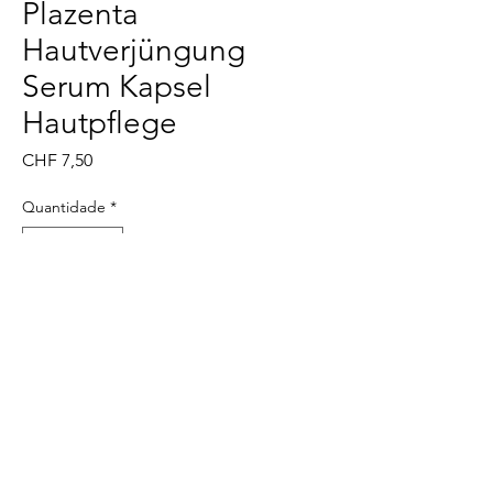
Plazenta
Hautverjüngung
Serum Kapsel
Hautpflege
Preço
CHF 7,50
Quantidade
*
Adicionar ao carrinho
Comprar
@
©2022 XIker. Todos os direitos reservados.
imprimir