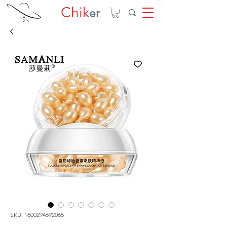
Chik
er
SKU: 1600294692065