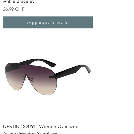
Ankle Bracelet
Prezzo
36,99 CHF
Aggiungi al carrello
DESTIN | S2061 - Women Oversized
Aviator Fashion Sunglasses