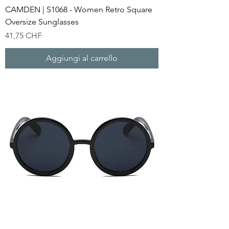
CAMDEN | S1068 - Women Retro Square
Oversize Sunglasses
Prezzo
41,75 CHF
Aggiungi al carrello