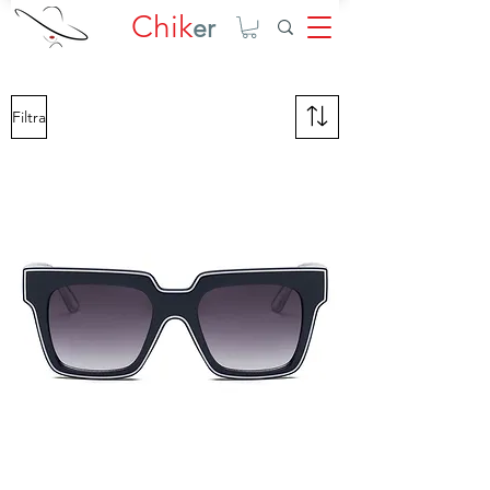
Chik
er
Filtra