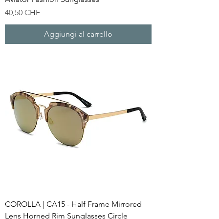
Prezzo
40,50 CHF
Aggiungi al carrello
COROLLA | CA15 - Half Frame Mirrored
Lens Horned Rim Sunglasses Circle