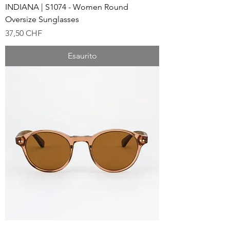
INDIANA | S1074 - Women Round
Oversize Sunglasses
Prezzo
37,50 CHF
Esaurito