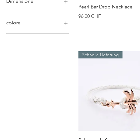
Dimensione
Vista rapida
Pearl Bar Drop Necklace
LARGE 19cm
Prezzo
96,00 CHF
MEDIUM 17cm
colore
SMALL 15cm
1#
2#
Schnelle Lieferung
Vista rapida