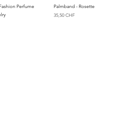
Vista rapida
Vista rapida
ashion Perfume
Palmband - Rosette
lry
Prezzo
35,50 CHF