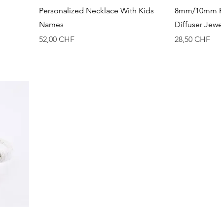
Vista rapida
Personalized Necklace With Kids
8mm/10mm F
Names
Diffuser Jewe
Prezzo
Prezzo
52,00 CHF
28,50 CHF