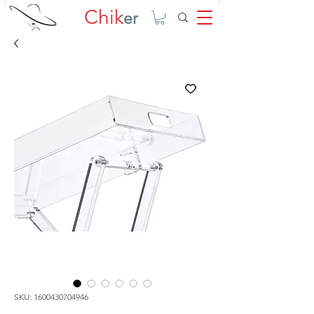
Chik
er
SKU: 1600430704946