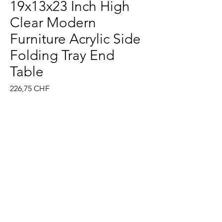
19x13x23 Inch High
Clear Modern
Furniture Acrylic Side
Folding Tray End
Table
Prezzo
226,75 CHF
Quantità
*
Esaurito
Avvisami quando è disponibile
@
©2022 XIker. Tutti i diritti riservati.
impronta
politica