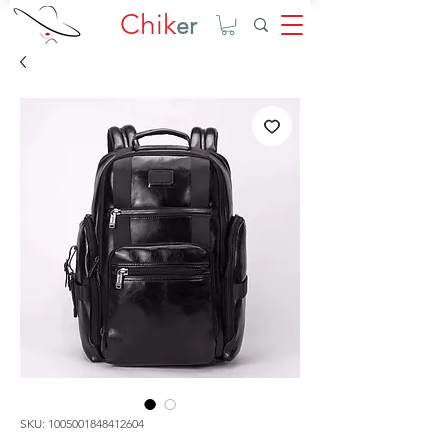
Chik
er
SKU: 1005001848412604