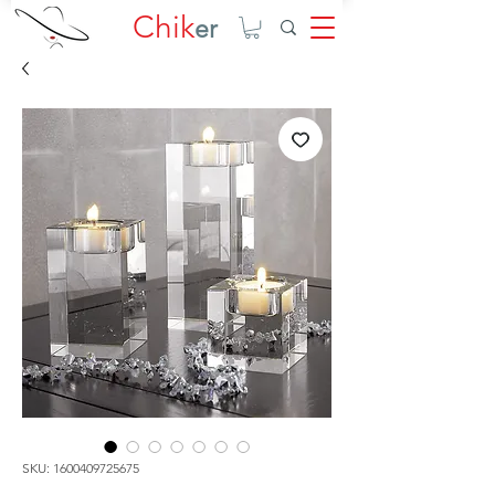
Chik
er
SKU: 1600409725675