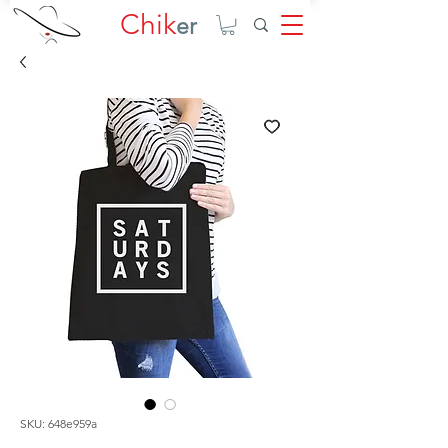
Chik
er
SKU: 648e959a