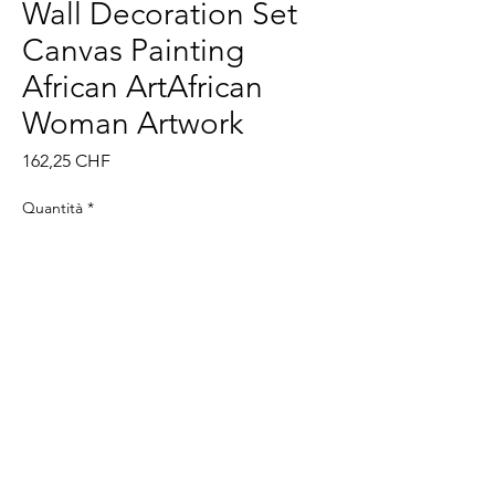
Wall Decoration Set
Canvas Painting
African ArtAfrican
Woman Artwork
Prezzo
162,25 CHF
Quantità
*
Aggiungi al carrello
Acquista ora
@
©2022 XIker. Tutti i diritti riservati.
impronta
politica