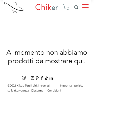
Chik
er
Al momento non abbiamo
prodotti da mostrare qui.
@
©2022 XIker. Tutti i diritti riservati.
impronta
politica
sulla riservatezza
Disclaimer
Condizioni