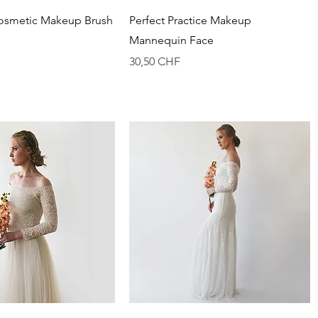
Vista rápida
Vista rápida
osmetic Makeup Brush
Perfect Practice Makeup
Mannequin Face
Precio
30,50 CHF