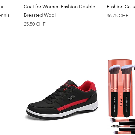
Vista rápida
or
Coat for Women Fashion Double
Fashion Casu
ennis
Breasted Wool
Precio
36,75 CHF
Precio
25,50 CHF