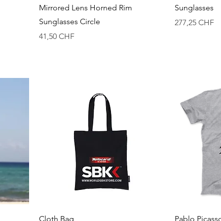
Mirrored Lens Horned Rim
Sunglasses
Sunglasses Circle
Precio
277,25 CHF
Precio
41,50 CHF
Vista rápida
Cloth Bag
Pablo Picass