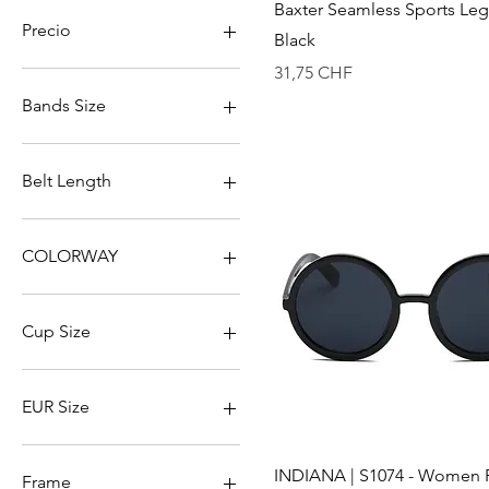
Vista rápida
Baxter Seamless Sports Leg
Precio
Black
Precio
31,75 CHF
0 CHF
1106 CHF
Bands Size
48
L
Belt Length
M
S
62cm
XL
72cm
COLORWAY
82cm
Champaign
Island of Skye
Cup Size
Piano Black
L
M
EUR Size
S
XL
34
Vista rápida
INDIANA | S1074 - Women
XXL
35
Frame