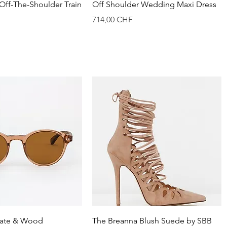
Vista rápida
Vista rápida
ff-The-Shoulder Train
Off Shoulder Wedding Maxi Dress
Precio
714,00 CHF
Vista rápida
Vista rápida
etate & Wood
The Breanna Blush Suede by SBB