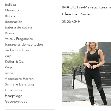
belleza
Vista rápida
IMAGIC Pre-Makeup Cream 
Make-up
Clear Gel Primer
Residir
Precio
30,25 CHF
decoración
batería de cocina
Vasen
Velas y Fragancias
fragancias de habitación
de los hombres
viaje
Koffer & Co.
Wigs
niños
Accessoire Herren
Schnelle Lieferung
Chaquetas
Haarpflege
Geschenkideen