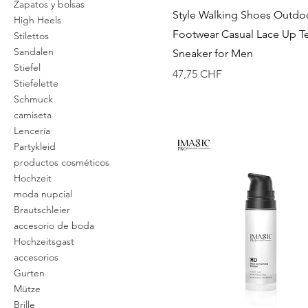
Zapatos y bolsas
Vista rápida
Style Walking Shoes Outdo
High Heels
Footwear Casual Lace Up T
Stilettos
Sandalen
Sneaker for Men
Stiefel
Precio
47,75 CHF
Stiefelette
Schmuck
camiseta
Lencería
Partykleid
productos cosméticos
Hochzeit
moda nupcial
Brautschleier
accesorio de boda
Hochzeitsgast
accesorios
Gurten
Mütze
Brille