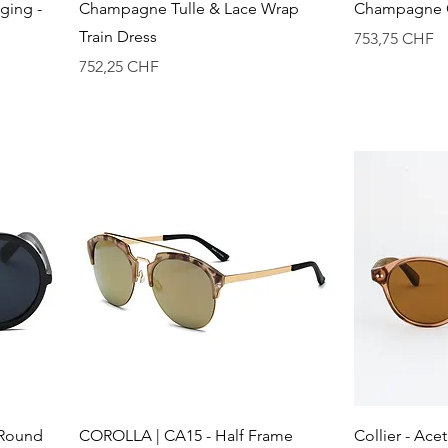
Vista rápida
ging -
Champagne Tulle & Lace Wrap
Champagne O
Train Dress
Precio
753,75 CHF
Precio
752,25 CHF
Vista rápida
 Round
COROLLA | CA15 - Half Frame
Collier - Ac