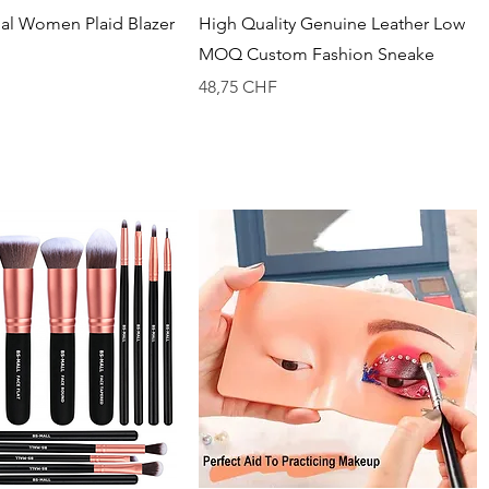
Vista rápida
Vista rápida
al Women Plaid Blazer
High Quality Genuine Leather Low
MOQ Custom Fashion Sneake
Precio
48,75 CHF