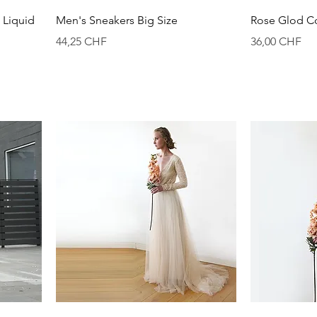
Vista rápida
Liquid
Men's Sneakers Big Size
Rose Glod C
Precio
Precio
44,25 CHF
36,00 CHF