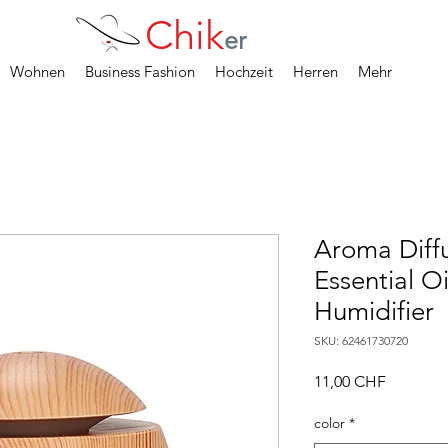
Chik
er
Wohnen
Business Fashion
Hochzeit
Herren
Mehr
Aroma Diffu
Essential O
Humidifier
SKU: 62461730720
Precio
11,00 CHF
color
*