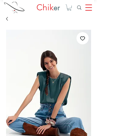
Chik
er