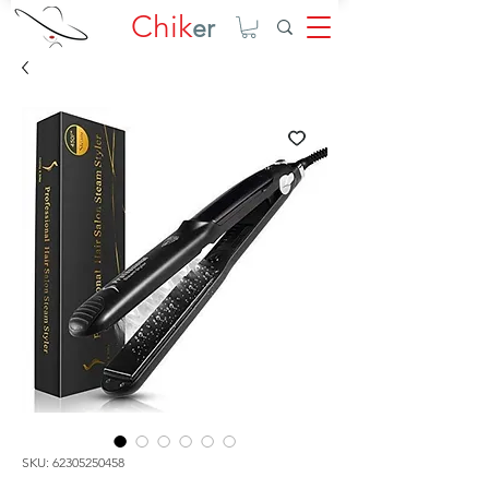
Chik
er
SKU: 62305250458