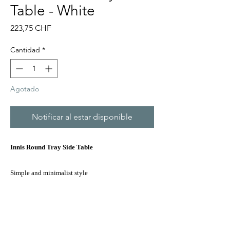
Table - White
Precio
223,75 CHF
Cantidad
*
Agotado
Notificar al estar disponible
Innis Round Tray Side Table
Simple and minimalist style
Top
: White color lacquered
Legs
: Solid oak