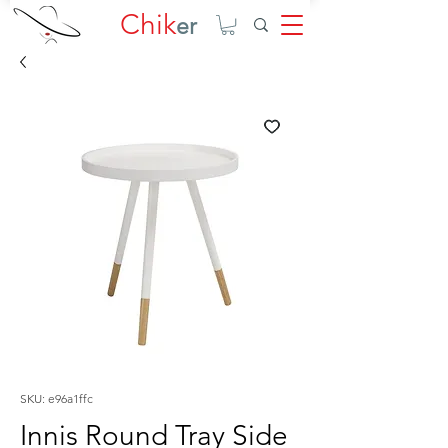
Chik
er
SKU: e96a1ffc
Innis Round Tray Side