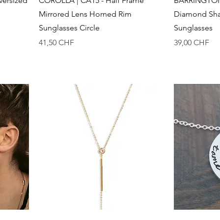
versized
COROLLA | CA15 - Half Frame
BARRINGTON 
Mirrored Lens Horned Rim
Diamond Sha
Sunglasses Circle
Sunglasses
Preis
Preis
41,50 CHF
39,00 CHF