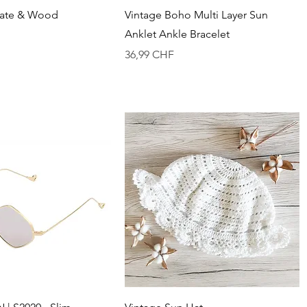
chnellansicht
Schnellansicht
etate & Wood
Vintage Boho Multi Layer Sun
Anklet Ankle Bracelet
Preis
36,99 CHF
chnellansicht
Schnellansicht