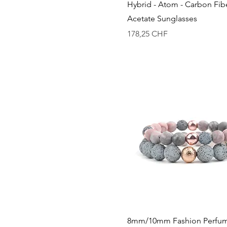
Schnellansicht
Hybrid - Atom - Carbon Fib
Gold Arms
Acetate Sunglasses
Silver/Clear
Preis
178,25 CHF
Sky Blue
Tortoise
Tortoise Rims - Amber Lens
- Gold Arms
Tortoise/White
Turquoise Rims - Silver Lens
- Gold Arms
White
Schnellansicht
8mm/10mm Fashion Perfu