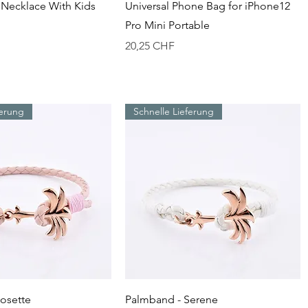
chnellansicht
Schnellansicht
 Necklace With Kids
Universal Phone Bag for iPhone12
Pro Mini Portable
Preis
20,25 CHF
ferung
Schnelle Lieferung
chnellansicht
Schnellansicht
osette
Palmband - Serene