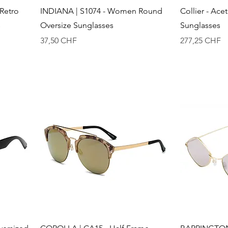
Schnellansicht
S
Retro
INDIANA | S1074 - Women Round
Collier - Ac
s
Oversize Sunglasses
Sunglasses
Preis
Preis
37,50 CHF
277,25 CHF
Schnellansicht
S