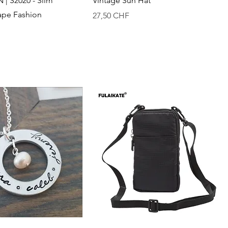
| S2020 - Slim
Vintage Sun Hat
pe Fashion
Preis
27,50 CHF