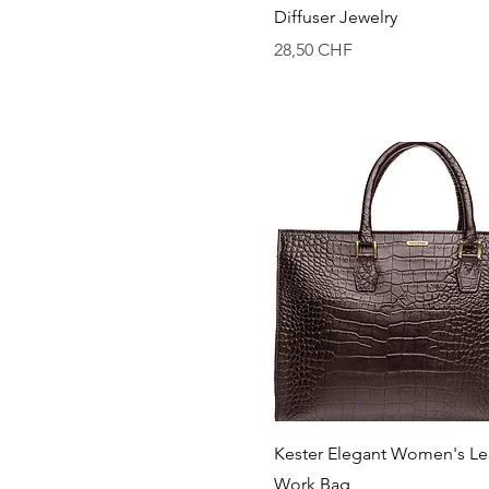
Diffuser Jewelry
Preis
28,50 CHF
Schnellansicht
Kester Elegant Women's Le
Work Bag