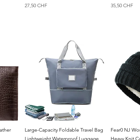
Preis
Preis
27,50 CHF
35,50 CHF
Schnellansicht
S
ather
Large-Capacity Foldable Travel Bag
Fear0 NJ Wom
Lightweight Waterproof Luggage
Heavy Knit 