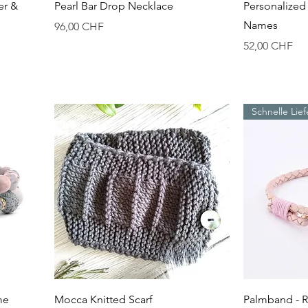
Schnellansicht
S
er &
Pearl Bar Drop Necklace
Personalized
Names
Preis
96,00 CHF
Preis
52,00 CHF
Schnelle Lie
Schnellansicht
S
me
Mocca Knitted Scarf
Palmband - R