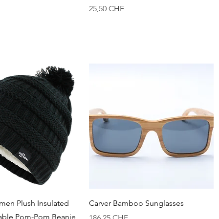
Preis
25,50 CHF
chnellansicht
Schnellansicht
en Plush Insulated
Carver Bamboo Sunglasses
Cable Pom-Pom Beanie
Preis
186,25 CHF