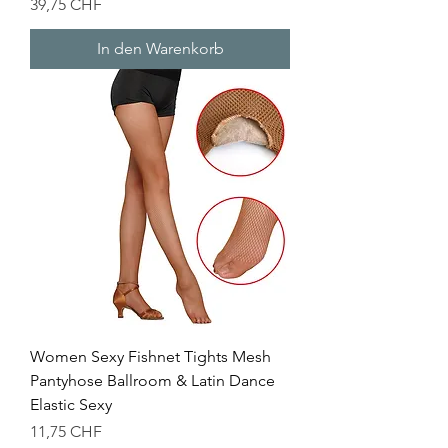
Preis
39,75 CHF
In den Warenkorb
Women Sexy Fishnet Tights Mesh
Pantyhose Ballroom & Latin Dance
Elastic Sexy
Preis
11,75 CHF