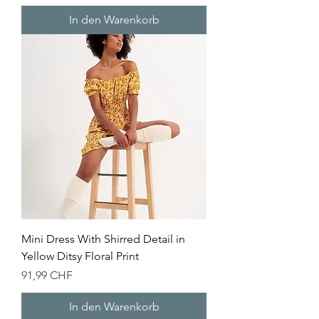
In den Warenkorb
Mini Dress With Shirred Detail in
Yellow Ditsy Floral Print
Preis
91,99 CHF
In den Warenkorb