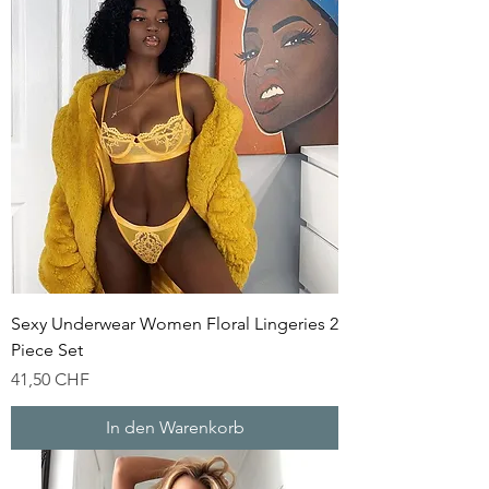
Sexy Underwear Women Floral Lingeries 2
Piece Set
Preis
41,50 CHF
In den Warenkorb