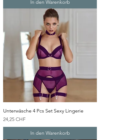
In den Warenkorb
Unterwäsche 4 Pcs Set Sexy Lingerie
Preis
24,25 CHF
In den Warenkorb