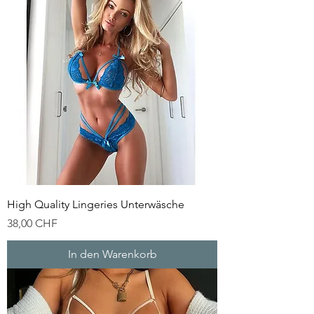
High Quality Lingeries Unterwäsche
Preis
38,00 CHF
In den Warenkorb