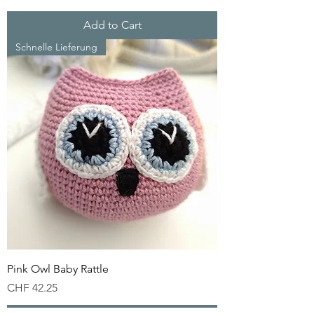
Add to Cart
Schnelle Lieferung
Pink Owl Baby Rattle
Price
CHF 42.25