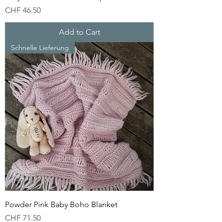
Price
CHF 46.50
Add to Cart
Schnelle Lieferung
Powder Pink Baby Boho Blanket
Price
CHF 71.50