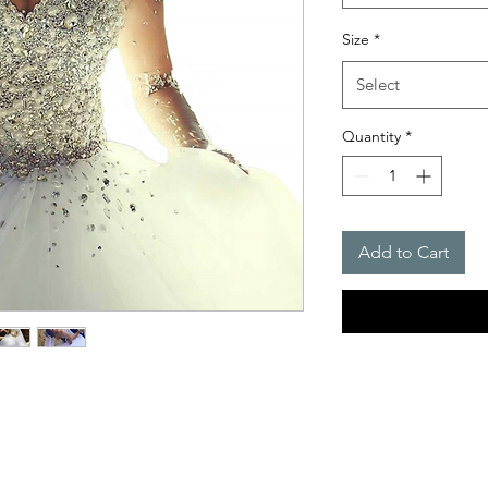
Size
*
Select
Quantity
*
Add to Cart