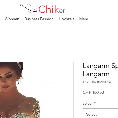
Chik
er
Wohnen
Business Fashion
Hochzeit
Mehr
Langarm Spi
Langarm
SKU: 1600360476192
Price
CHF 160.50
colour
*
Select