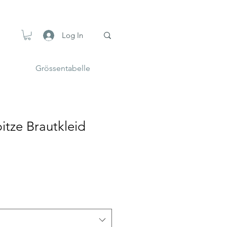
Log In
Grössentabelle
tze Brautkleid