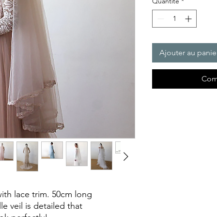
Quantité
*
Ajouter au panie
Com
with lace trim. 50cm long 
e veil is detailed that 