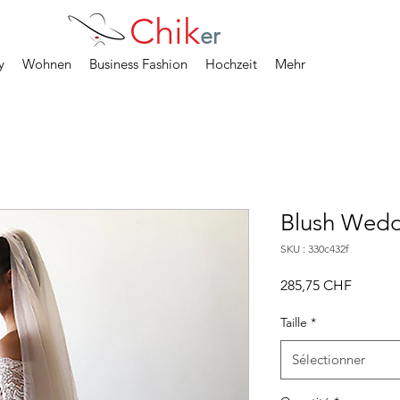
Chik
er
y
Wohnen
Business Fashion
Hochzeit
Mehr
Blush Wedd
SKU : 330c432f
Prix
285,75 CHF
Taille
*
Sélectionner