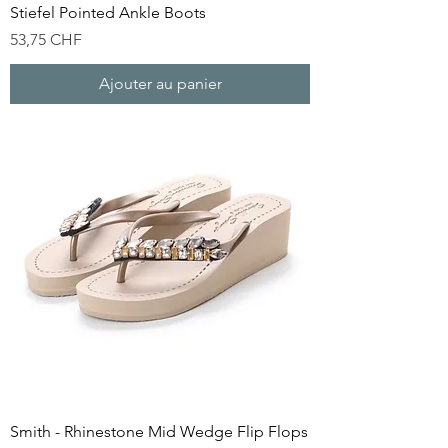
Stiefel Pointed Ankle Boots
Prix
53,75 CHF
Ajouter au panier
Smith - Rhinestone Mid Wedge Flip Flops