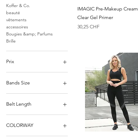
Koffer & Co.
Aperçu rapide
IMAGIC Pre-Makeup Cream 
beauté
Clear Gel Primer
vêtements
Prix
30,25 CHF
accessoires
Bougies &amp; Parfums
Brille
Prix
0 CHF
1 106 CHF
Bands Size
48
L
Belt Length
M
S
62cm
XL
72cm
COLORWAY
82cm
Champaign