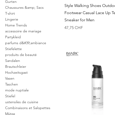
Gurten
Aperçu rapide
Style Walking Shoes Outdo
Chaussures &amp; Sacs
Footwear Casual Lace Up T
T-shirt
Lingerie
Sneaker for Men
Home Trends
Prix
47,75 CHF
accessoire de mariage
Partykleid
parfums d&#39;ambiance
Stiefelette
produits de beauté
Sandalen
Brautschleier
Hochzeitsgast
Vasen
Taschen
mode nuptiale
Stiefel
ustensiles de cuisine
Combinaisons et Salopettes
Mütze