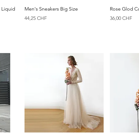
Aperçu rapide
A
Liquid
Men's Sneakers Big Size
Rose Glod C
Prix
Prix
44,25 CHF
36,00 CHF