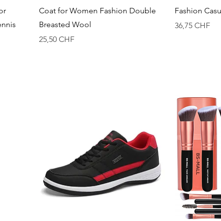
Aperçu rapide
A
or
Coat for Women Fashion Double
Fashion Casu
ennis
Breasted Wool
Prix
36,75 CHF
Prix
25,50 CHF