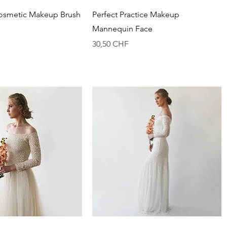
perçu rapide
Aperçu rapide
osmetic Makeup Brush
Perfect Practice Makeup
Mannequin Face
Prix
30,50 CHF