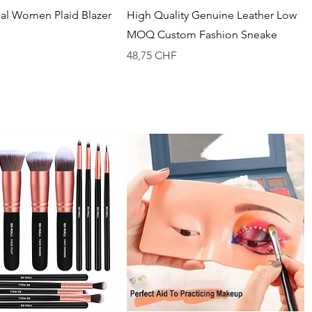
perçu rapide
Aperçu rapide
al Women Plaid Blazer
High Quality Genuine Leather Low
MOQ Custom Fashion Sneake
Prix
48,75 CHF