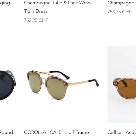
Aperçu rapide
A
ging -
Champagne Tulle & Lace Wrap
Champagne O
Train Dress
Prix
753,75 CHF
Prix
752,25 CHF
Aperçu rapide
A
 Round
COROLLA | CA15 - Half Frame
Collier - Ac