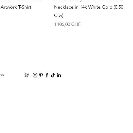
Artwork T-Shirt
Necklace in 14k White Gold (0.50
Ctw)
Prix
1 106,00 CHF
@
ns