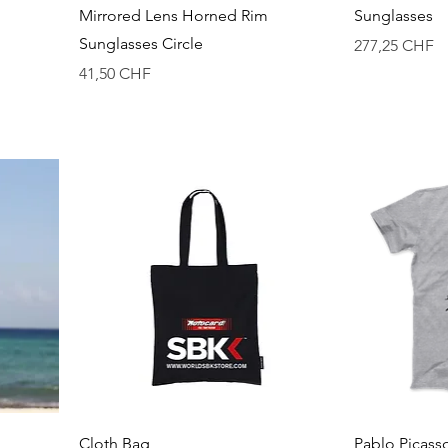
Mirrored Lens Horned Rim
Sunglasses
Sunglasses Circle
Prix
277,25 CHF
Prix
41,50 CHF
Aperçu rapide
A
Cloth Bag
Pablo Picass