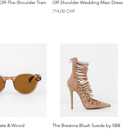
perçu rapide
Aperçu rapide
ff-The-Shoulder Train
Off Shoulder Wedding Maxi Dress
Prix
714,00 CHF
perçu rapide
Aperçu rapide
etate & Wood
The Breanna Blush Suede by SBB