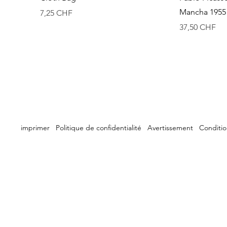
Mancha 1955 
Prix
7,25 CHF
Prix
37,50 CHF
ervés.
imprimer
Politique de confidentialité
Avertissement
Conditio