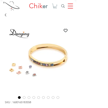
Chik
er
SKU : 1600165183558