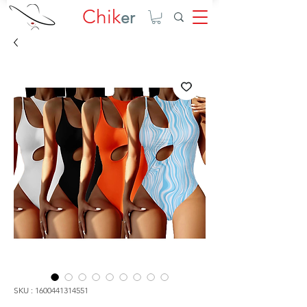
Chik
er
SKU : 1600441314551