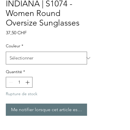
INDIANA | S1074 -
Women Round
Oversize Sunglasses
Prix
37,50 CHF
Couleur
*
Quantité
*
Rupture de stock
Me notifier lorsque cet article est disponible
Women Oversize Round Fashion