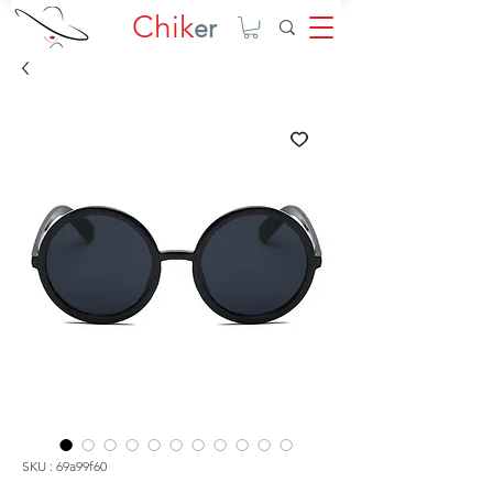
Chik
er
SKU : 69a99f60