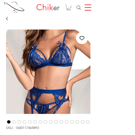
Chik
er
SKU : 1600117464893