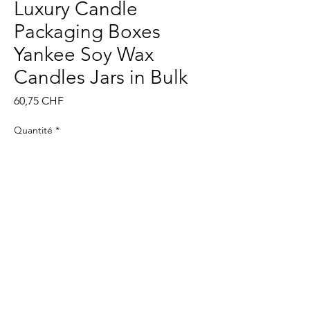
Luxury Candle
Packaging Boxes
Yankee Soy Wax
Candles Jars in Bulk
Prix
60,75 CHF
Quantité
*
Ajouter au panier
Commander et payer
@
©2022 XIker. Tous les droits sont réservés.
imprimer