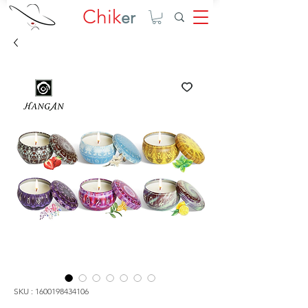
Chik
er
SKU : 1600198434106