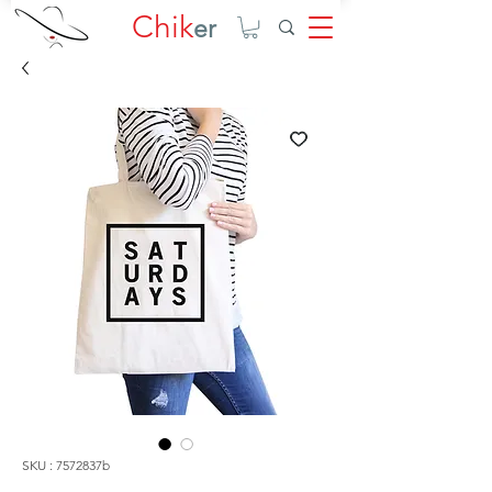
Chik
er
SKU : 7572837b