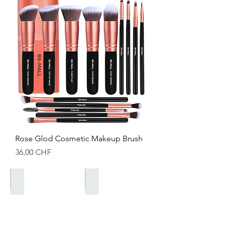
Rose Glod Cosmetic Makeup Brush
Prix
36,00 CHF
Saisonale Kollektionen
Valentines Kollektion