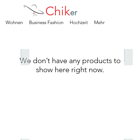
Chik
er
Wohnen
Business Fashion
Hochzeit
Mehr
Valentines Kollektion
Früh
We don’t have any products to
show here right now.