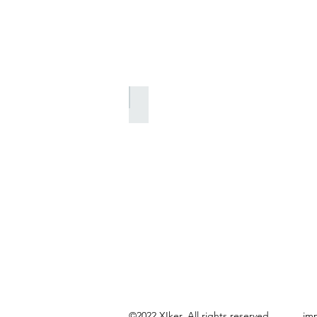
Winter Kollektion
©2022 XIker. All rights reserved.
imp